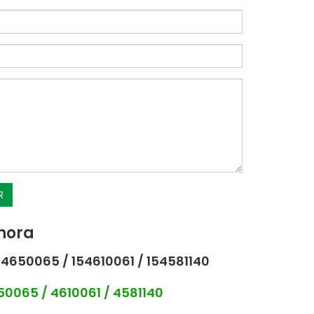
R
hora
4650065 / 154610061 / 154581140
0065 / 4610061 / 4581140