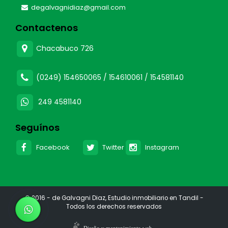
degalvagnidiaz@gmail.com
Contactenos
Chacabuco 726
(0249) 154650065 / 154610061 / 154581140
249 4581140
Seguínos
Facebook
Twitter
Instagram
© 2016 - de Galvagni Diaz, Estudio inmobiliario en Tandil -
Todos los derechos reservados
Diseño y mantenimiento web