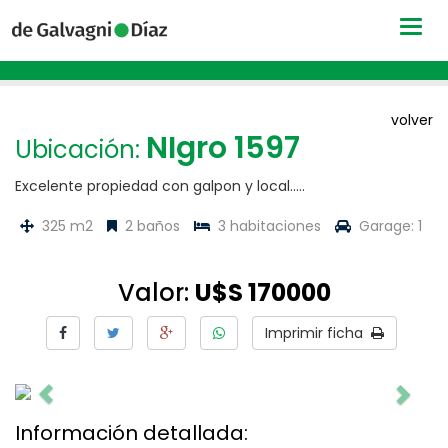
Togg
navig
volver
NIgro 1597
Ubicación:
Excelente propiedad con galpon y local.....
325 m2
2 baños
3 habitaciones
Garage: 1
Valor:
U$S 170000
Imprimir ficha
Información detallada: