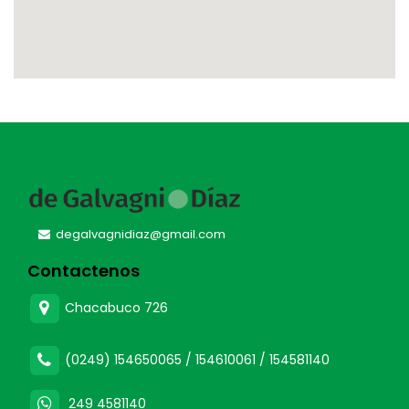
degalvagnidiaz@gmail.com
Contactenos
Chacabuco 726
(0249) 154650065 / 154610061 / 154581140
249 4581140