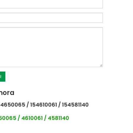
R
hora
4650065 / 154610061 / 154581140
0065 / 4610061 / 4581140