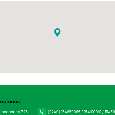
actenos
Chacabuco 726
(0249) 154650065 / 154610061 / 15458